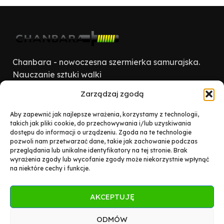
Chanbara - nowoczesna szermierka samurajska.
Nauczanie sztuki walki
Zarządzaj zgodą
Ursynów - Na forum, wewnątrz dużej szkoły przy ul.
Koncertowej 4 (vis a vis stacji metro Ursynów)
Aby zapewnić jak najlepsze wrażenia, korzystamy z technologii,
poniedziałki 19.30 – 21.00
takich jak pliki cookie, do przechowywania i/lub uzyskiwania
dostępu do informacji o urządzeniu. Zgoda na te technologie
Saska Kępa - Na sali gimn. w Szkole Podst. 168 przy ul.
pozwoli nam przetwarzać dane, takie jak zachowanie podczas
Zwycięzców 44 (róg Międzynarodowej) czwartki 20.00 –
przeglądania lub unikalne identyfikatory na tej stronie. Brak
21.30
wyrażenia zgody lub wycofanie zgody może niekorzystnie wpłynąć
na niektóre cechy i funkcje.
Telefon: 22 672 56 17
E-mail: chanbara@chanbara.pl
AKCEPTUJĘ
OSTATNIO DODANE
ODMÓW