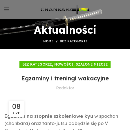
Aktualności
HOME
BEZ KATEGORII
,
,
BEZ KATEGORII
NOWOŚCI
SZALONE MIECZE
Egzaminy i treningi wakacyjne
Redaktor
08
CZE
Egzamin na stopnie szkoleniowe kyu
w spochan
(chanbara) oraz tanto-jutsu odbędzie się po V